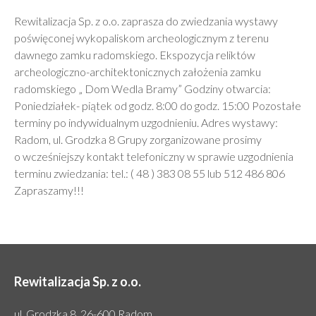
Rewitalizacja Sp. z o.o. zaprasza do zwiedzania wystawy
poświęconej wykopaliskom archeologicznym z terenu
dawnego zamku radomskiego. Ekspozycja reliktów
archeologiczno-architektonicznych założenia zamku
radomskiego „ Dom Wedla Bramy” Godziny otwarcia:
Poniedziałek- piątek od godz. 8:00 do godz. 15:00 Pozostałe
terminy po indywidualnym uzgodnieniu. Adres wystawy:
Radom, ul. Grodzka 8 Grupy zorganizowane prosimy
o wcześniejszy kontakt telefoniczny w sprawie uzgodnienia
terminu zwiedzania: tel.: ( 48 ) 383 08 55 lub 512 486 806
Zapraszamy!!!
Rewitalizacja Sp. z o.o.
ul. Grodzka 8, 26-600 Radom