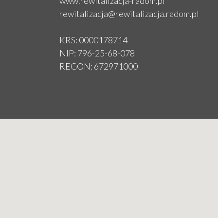
www.rewitalizacja-radom.pl
rewitalizacja@rewitalizacja.radom.pl
KRS: 0000178714
NIP: 796-25-68-078
REGON: 672971000