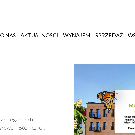
O NAS
AKTUALNOŚCI
WYNAJEM
SPRZEDAŻ
W
2
 w eleganckich
łowej i Bóżnicznej.