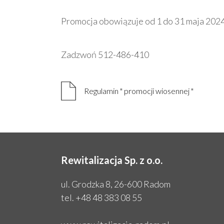
Promocja obowiązuje od 1 do 31 maja 2024
Zadzwoń 512-486-410
Regulamin " promocji wiosennej "
Rewitalizacja Sp. z o.o.
ul. Grodzka 8, 26-600 Radom
tel.
+48 48 383 08 55